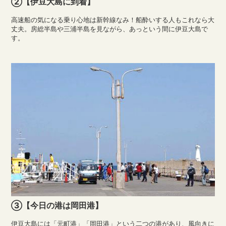
②【伊豆大島に到着】
高速船の気になる乗り心地は新幹線なみ！船酔いする人もこれなら大
丈夫。房総半島や三浦半島を見ながら、あっという間に伊豆大島で
す。
③【今日の港は岡田港】
伊豆大島には「元町港」「岡田港」という二つの港があり、風向きに