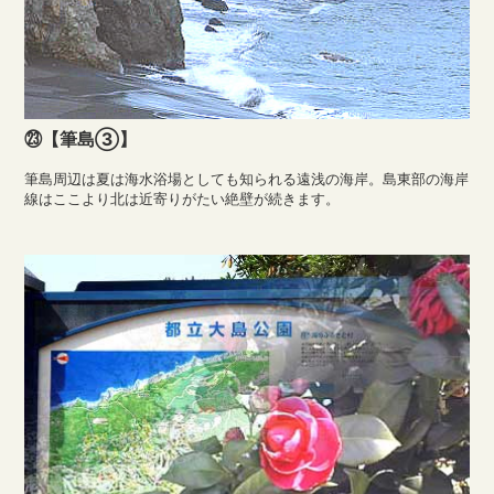
㉓【筆島③】
筆島周辺は夏は海水浴場としても知られる遠浅の海岸。島東部の海岸
線はここより北は近寄りがたい絶壁が続きます。