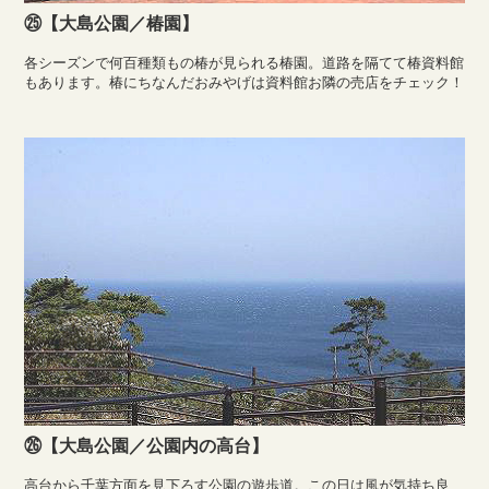
㉕【大島公園／椿園】
各シーズンで何百種類もの椿が見られる椿園。道路を隔てて椿資料館
もあります。椿にちなんだおみやげは資料館お隣の売店をチェック！
㉖【大島公園／公園内の高台】
高台から千葉方面を見下ろす公園の遊歩道。この日は風が気持ち良