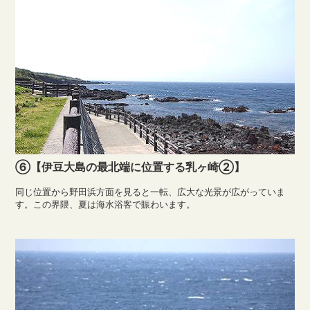
⑥【伊豆大島の最北端に位置する乳ヶ崎②】
同じ位置から野田浜方面を見ると一転、広大な光景が広がっていま
す。この界隈、夏は海水浴客で賑わいます。