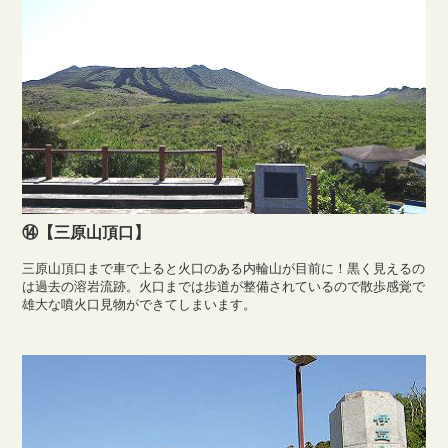
⑭【三原山頂口】
三原山頂口まで車で上ると火口のある内輪山が目前に！黒く見えるの
は過去の溶岩流跡。火口までは歩道が整備されているので散歩感覚で
雄大な噴火口見物ができてしまいます。