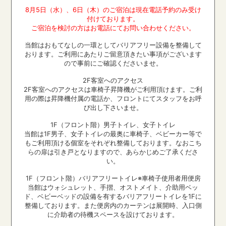
8
月
5
日（水）、
6
日（木）のご宿泊は現在電話予約のみ受け
付けております。
ご宿泊を検討の方はお電話にてお問い合わせください。
当館はおもてなしの一環としてバリアフリー設備を整備して
おります。ご利用にあたりご留意頂きたい事項がございます
ので事前にご確認くださいませ。
2F客室へのアクセス
2F客室へのアクセスは車椅子昇降機がご利用頂けます。ご利
用の際は昇降機付属の電話か、フロントにてスタッフをお呼
び出し下さいませ。
1F（フロント階）男子トイレ、女子トイレ
当館は1F男子、女子トイレの最奥に車椅子、ベビーカー等で
もご利用頂ける個室をそれぞれ整備しております。なおこち
らの扉は引き戸となりますので、あらかじめご了承くださ
い。
1F（フロント階）バリアフリートイレ※車椅子使用者用便房
当館はウォシュレット、手摺、オストメイト、介助用ベッ
ド、ベビーベッドの設備を有するバリアフリートイレを1Fに
整備しております。また便房内のカーテンは展開時、入口側
に介助者の待機スペースを設けております。