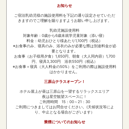
お知らせ
ご宿泊乳幼児様の施設使用料を下記の通り設定させていただ
きますのでご理解を賜りますようお願い申し上げます。
乳幼児施設使用料
対象年齢：0歳から6歳未就学児童対象（添い寝）
料金：幼児おひとり様あたり1,100円（税込）
※お食事のみ、寝具のみ、浴衣のみが必要な際は別途料金が必
要となります。
お食事（お子様用夕食）1,650円、朝食（大人同内容）1,700
円、寝具3,300円 浴衣550円（税込）
※お食事＋寝具（大人料金の50%）をご利用の際は施設使用料
はかかりません。
三原山テラスオープン！
ホテル屋上が昼は三原山を一望するリラックスエリア
夜は星空観望スペースに！
ご利用時間 15：00～21：30
ご利用につきましてはお問合せください。(天候状況等によ
り、中止となる場合がございます）
禁煙についてのお知らせ