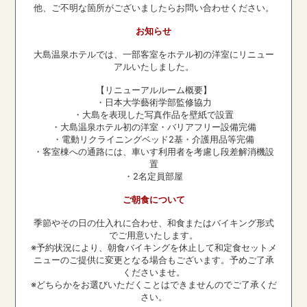
他、ご不明な箇所がございましたらお問い合わせください。
お知らせ
大島温泉ホテルでは、一部客室をホテル初の洋室にリニュー
アルいたしました。
【リニューアルルーム概要】
・日本大学藝術学部監修協力
・大島を表現した写真作品を壁紙で設置
・大島温泉ホテル初の洋室・バリアフリー設備完備
・電動リクライニングベッド2基・介護用品等完備
・客室棟への通路には、車いす利用者を考慮し段差解消機設
置
・2名定員部屋
ご朝食について
季節やその日の仕入れに合わせ、和食またはバイキング形式
でご用意いたします。
※予約状況により、朝食バイキングを休止して和定食セットメ
ニューのご提供に変更となる場合もございます。予めご了承
くださいませ。
※どちらかをお選びいただくことはできませんのでご了承くだ
さい。